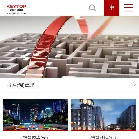
中
收費(fèi)管理
智慧商業(yè)
智慧社區(qū)