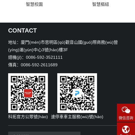
智慧校園
智慧樞紐
CONTACT
地址：廈門(mén)市思明區(qū)觀音山國(guó)際商務(wù)營
(yíng)運(yùn)中心3號(hào)樓3F
總機(jī)：0086-592-3521111
傳真：0086-592-2611689
科拓官方公眾號(hào)
速停車車主服務(wù)號(hào)
微信咨詢