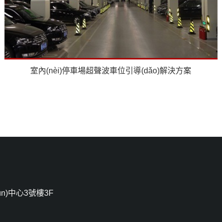
室內(nèi)停車場超聲波車位引導(dǎo)解決方案
n)中心3號樓3F