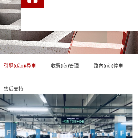
引導(dǎo)/尋車
收費(fèi)管理
路內(nèi)停車
售后支持