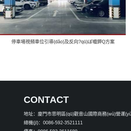
停車場視頻車位引導(dǎo)及反向?qū)ぼ嚱鉀Q方案
CONTACT
地址：廈門市思明區(qū)觀音山國際商務(wù)營運(yù
總機(jī)：0086-592-3521111