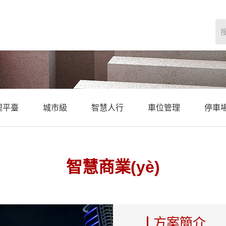
理平臺
城市級
智慧人行
車位管理
停車場
智慧商業(yè)
方案簡介