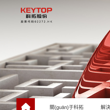
關(guān)于科拓
解