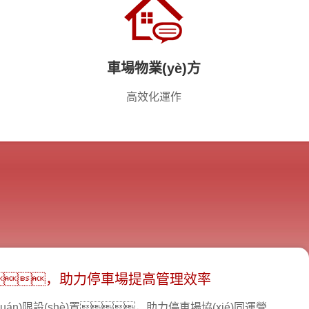
車場物業(yè)方
高效化運作
，助力停車場提高管理效率
quán)限設(shè)置，助力停車場協(xié)同運營