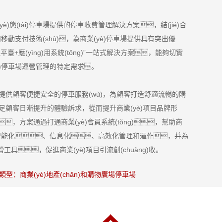
yè)態(tài)停車場提供的停車收費管理解決方案，結(jié)合
和移動支付技術(shù)，為商業(yè)停車場提供具有突出優
理平臺+應(yīng)用系統(tǒng)”一站式解決方案，能夠切實
(tài)停車場運營管理的特定需求。
提供顧客便捷安全的停車服務(wù)，為顧客打造舒適流暢的購
，滿足顧客日漸提升的體驗訴求，從而提升商業(yè)項目品牌形
，方案通過打通商業(yè)會員系統(tǒng)，幫助商
iàn)智能化、信息化、高效化管理和運作，并為
營工具，促進商業(yè)項目引流創(chuàng)收。
場類型：商業(yè)地產(chǎn)和購物廣場停車場