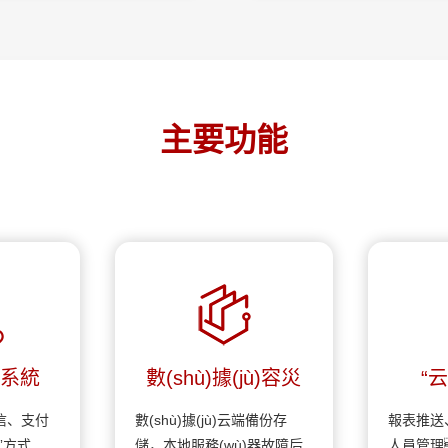
主要功能
付系統
數(shù)據(jù)容災
“
(zāi)備份
信、支付
數(shù)據(jù)云端備份存
報表推送
”方式
儲，本地服務(wù)器故障后
人員管理