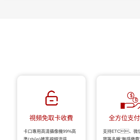
視頻免取卡收費
全方位支
(tǒng)
卡口專用高清攝像機99%高
支持ETC、微
準(zhǔn)確率視頻流識
寶等多種“無感繳費