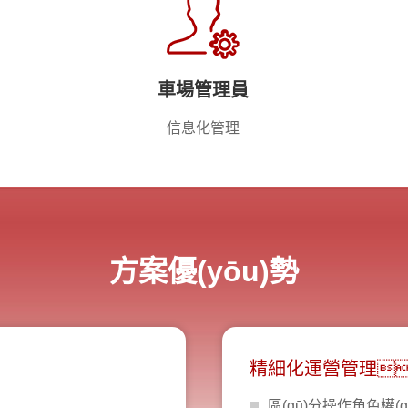
車場管理員
信息化管理
方案優(yōu)勢
精細化運營管理
區(qū)分操作角色權(