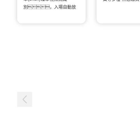
別，入場自動放
行