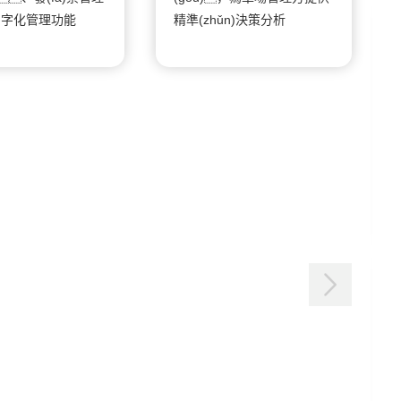
ù)字化管理功能
精準(zhǔn)決策分析