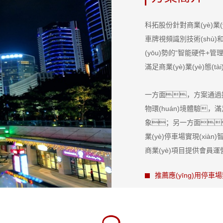
科拓股份針對商業(yè)業(
車牌視頻識別技術(shù)
(yōu)勢的“智能硬件+管
滿足商業(yè)業(yè)態
一方面，方案通過
物環(huán)境體驗
象；另一方面
業(yè)停車場實現(x
商業(yè)項目提供會員運
推薦應(yīng)用停車