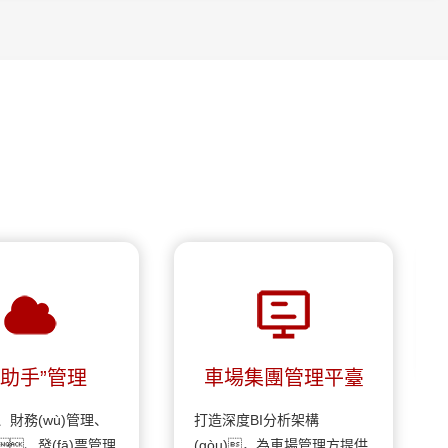
云助手”管理
車場集團管理平臺
、財務(wù)管理、
打造深度BI分析架構
、發(fā)票管理
(gòu)，為車場管理方提供