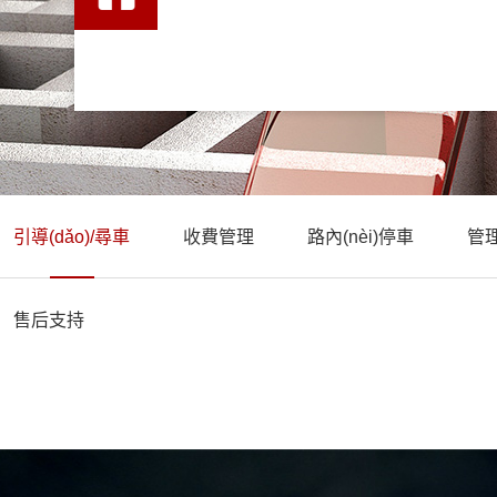
引導(dǎo)/尋車
收費管理
路內(nèi)停車
管
售后支持