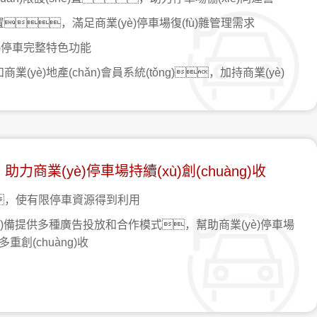
配置，滿足商業(yè)停車場復(fù)雜管理需求
è)停車完整特色功能
(yè)地產(chǎn)會員系統(tǒng)，加持商業(yè)
助力商業(yè)停車場持續(xù)創(chuàng)收
，使有限停車資源得到利用
(shè)備提供多種廣告投放和合作模式，幫助商業(yè)停車場
多重創(chuàng)收