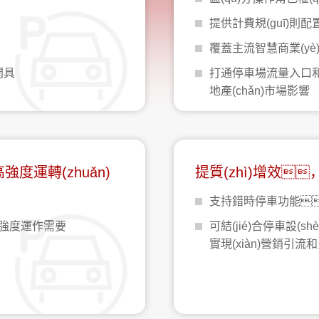
提供計費規(guī)則
覆蓋主流智慧商業(y
開具
打通停車場流量入口和商業
地產(chǎn)市場影響
強度運轉(zhuǎn)
提質(zhì)增效，
支持錯時停車功能
高強度運作需要
可結(jié)合停車設
實現(xiàn)營銷引流和