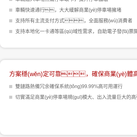
車輛快速通行，大大緩解商業(yè)停車場擁堵
支持所有主流支付方式，全面服務(wù)消費者
支持本地化一卡通等區(qū)域性需求，自助電子發(fā)票
方案穩(wěn)定可靠，確保商業(yè)體高
雙鏈路熱備冗余確保系統(tǒng)99.99%高可用運行
切實滿足商業(yè)停車場規(guī)模大、出入流量巨大的