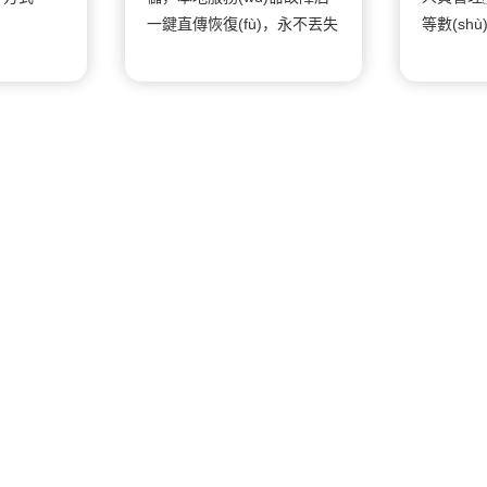
一鍵直傳恢復(fù)，永不丟失
等數(sh