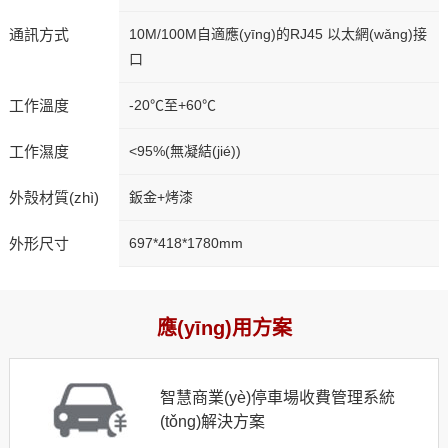
通訊方式
10M/100M自適應(yīng)的RJ45 以太網(wǎng)接
口
工作溫度
-20℃至+60℃
工作濕度
<95%(無凝結(jié))
外殼材質(zhì)
鈑金+烤漆
外形尺寸
697*418*1780mm
應(yīng)用方案
智慧商業(yè)停車場收費管理系統
(tǒng)解決方案