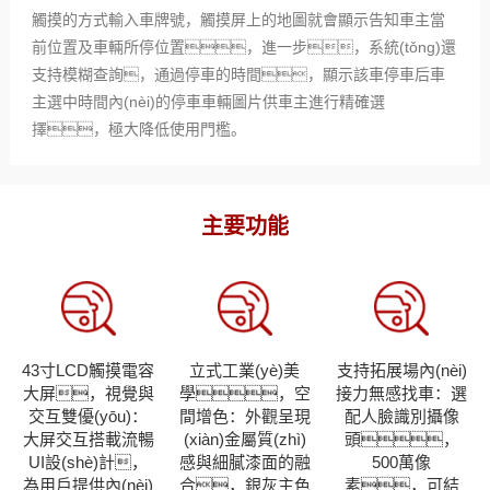
觸摸的方式輸入車牌號，觸摸屏上的地圖就會顯示告知車主當
前位置及車輛所停位置，進一步，系統(tǒng)還
支持模糊查詢，通過停車的時間，顯示該車停車后車
主選中時間內(nèi)的停車車輛圖片供車主進行精確選
擇，極大降低使用門檻。
主要功能
43寸LCD觸摸電容
立式工業(yè)美
支持拓展場內(nèi)
大屏，視覺與
學，空
接力無感找車：選
交互雙優(yōu)：
間增色：外觀呈現
配人臉識別攝像
大屏交互搭載流暢
(xiàn)金屬質(zhì)
頭，
UI設(shè)計，
感與細膩漆面的融
500萬像
為用戶提供內(nèi)
合，銀灰主色
素，可結