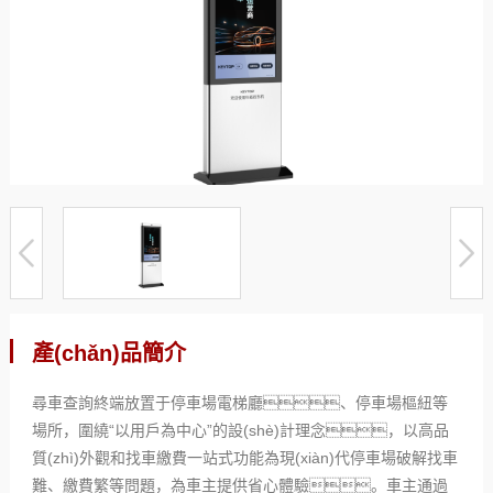
產(chǎn)品簡介
尋車查詢終端放置于停車場電梯廳、停車場樞紐等
場所，圍繞“以用戶為中心”的設(shè)計理念，以高品
質(zhì)外觀和找車繳費一站式功能為現(xiàn)代停車場破解找車
難、繳費繁等問題，為車主提供省心體驗。車主通過