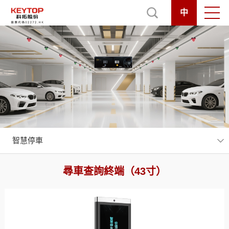
中
智慧停車
尋車查詢終端（43寸）