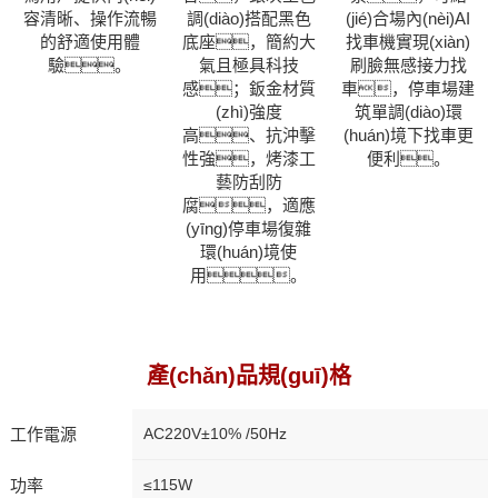
容清晰、操作流暢
調(diào)搭配黑色
(jié)合場內(nèi)AI
的舒適使用體
底座，簡約大
找車機實現(xiàn)
驗。
氣且極具科技
刷臉無感接力找
感；鈑金材質
車，停車場建
(zhì)強度
筑單調(diào)環
高、抗沖擊
(huán)境下找車更
性強，烤漆工
便利。
藝防刮防
腐，適應
(yīng)停車場復雜
環(huán)境使
用。
產(chǎn)品規(guī)格
工作電源
AC220V±10% /50Hz
功率
≤115W