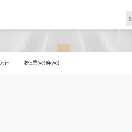
人行
增值業(yè)務(wù)