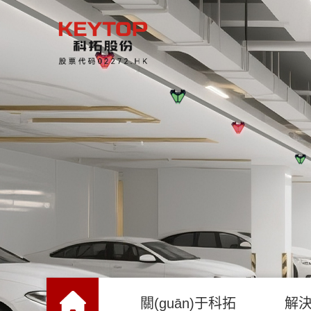
關(guān)于科拓
解