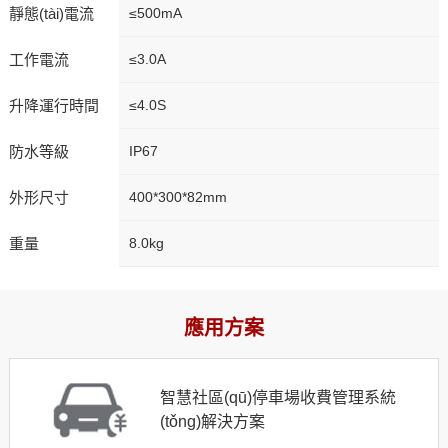
靜態(tài)電流
≤500mA
工作電流
≤3.0A
升降運行時間
≤4.0S
防水等級
IP67
外形尺寸
400*300*82mm
重量
8.0kg
應用方案
智慧社區(qū)停車場收費管理系統
(tǒng)解決方案