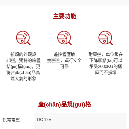
主要功能
新穎的外觀設
遙控響應敏
耐壓，車位鎖在
計，獨特的箱體
捷，運行安全
下降狀態(tài)可以
結(jié)構(gòu)，更
可靠
承受2000KG的碾
符合產(chǎn)品高
壓而不損壞
端大氣的形象
產(chǎn)品規(guī)格
供電電壓
DC 12V