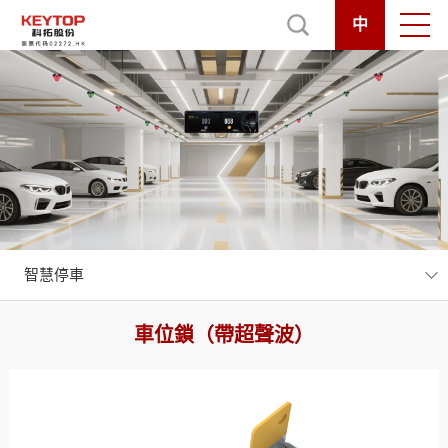
中
智慧停車
車位鎖（帶超聲波）