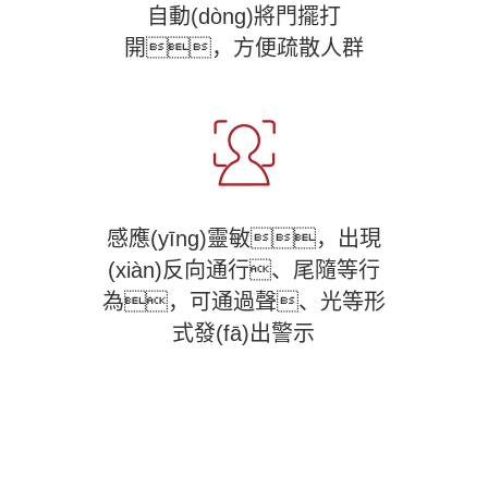
自動(dòng)將門擺打
開，方便疏散人群
感應(yīng)靈敏，出現
(xiàn)反向通行、尾隨等行
為，可通過聲、光等形
式發(fā)出警示