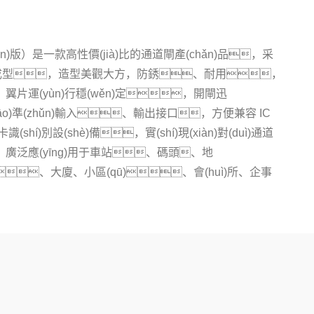
hǔn)版）是一款高性價(jià)比的通道閘產(chǎn)品，采
壓成型，造型美觀大方，防銹、耐用，
片運(yùn)行穩(wěn)定，開閘迅
āo)準(zhǔn)輸入、輸出接口，方便兼容 IC
shí)別設(shè)備，實(shí)現(xiàn)對(duì)通道
廣泛應(yīng)用于車站、碼頭、地
、大廈、小區(qū)、會(huì)所、企事
。