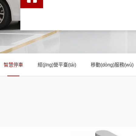
智慧停車
經(jīng)營平臺(tái)
移動(dòng)服務(wù)