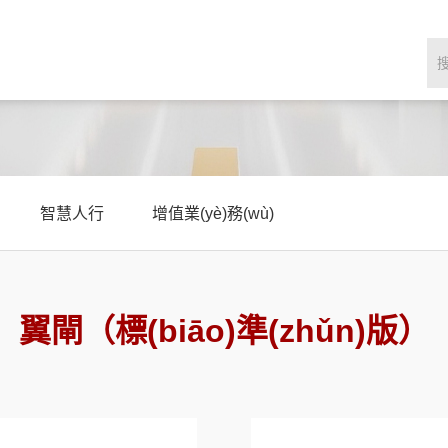
智慧人行
增值業(yè)務(wù)
翼閘（標(biāo)準(zhǔn)版）