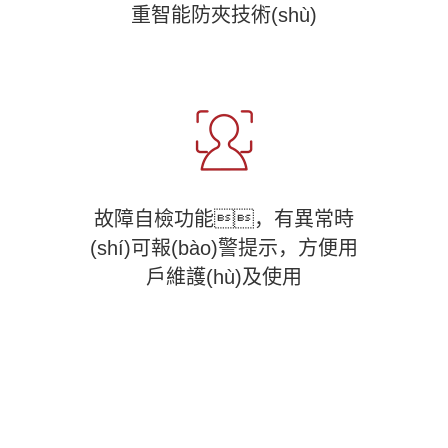
重智能防夾技術(shù)
故障自檢功能，有異常時
(shí)可報(bào)警提示，方便用
戶維護(hù)及使用