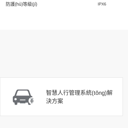
防護(hù)等級(jí)
IPX6
智慧人行管理系統(tǒng)解
決方案