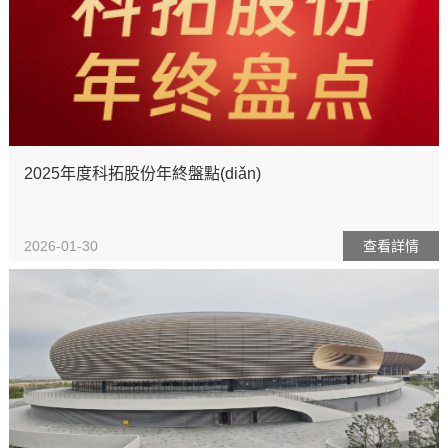
2025年度科拓股份年終盤點(diǎn)
2026-01-30
查看詳情