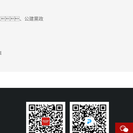
紐、公建黨政
車