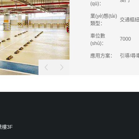
(qū)：
業(yè)態(tài)
交通樞
類型：
車位數
7000
(shù)：
應用方案：
引導/尋
樓3F