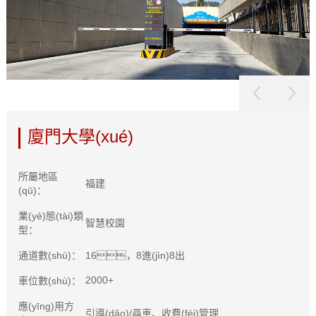
廈門大學(xué)
所屬地區
福建
(qū)：
業(yè)態(tài)類
智慧校園
型：
通道數(shù)：
16，8進(jìn)8出
2000+
車位數(shù)：
應(yīng)用方
引導(dǎo)/尋車、收費(fèi)管理