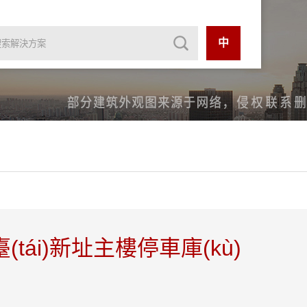
中
tái)新址主樓停車庫(kù)