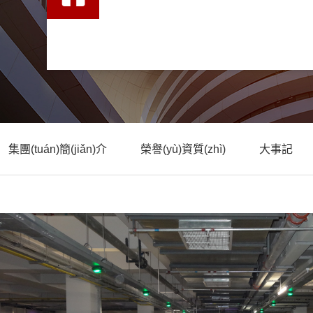
集團(tuán)簡(jiǎn)介
榮譽(yù)資質(zhì)
大事記