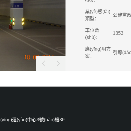
業(yè)態(tài)
公建黨
類型：
車位數
1353
(shù)：
應(yīng)用方
引導(dǎ
案：
ng)運(yùn)中心3號(hào)樓3F