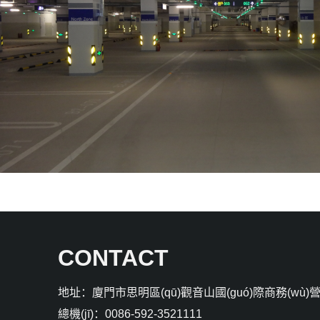
CONTACT
地址：廈門市思明區(qū)觀音山國(guó)際商務(wù)營(yí
總機(jī)：0086-592-3521111