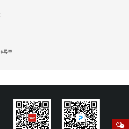
政
o)/尋車